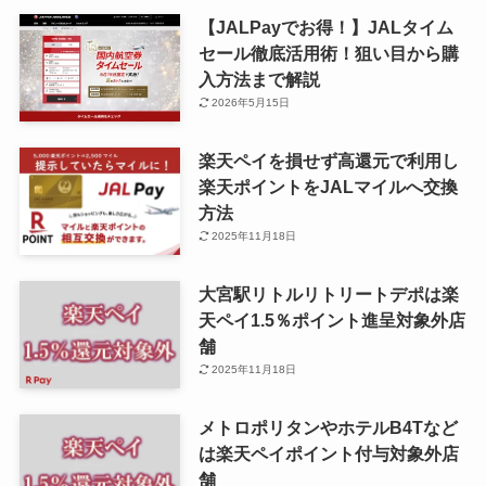
【JALPayでお得！】JALタイム
セール徹底活用術！狙い目から購
入方法まで解説
2026年5月15日
楽天ペイを損せず高還元で利用し
楽天ポイントをJALマイルへ交換
方法
2025年11月18日
大宮駅リトルリトリートデポは楽
天ペイ1.5％ポイント進呈対象外店
舗
2025年11月18日
メトロポリタンやホテルB4Tなど
は楽天ペイポイント付与対象外店
舗