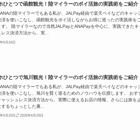
ホひとつで函館観光！陸マイラーのポイ活旅の実践術をご紹介
やANAの陸マイラーでもある私が、JALPay経由で楽天ペイなどのキャッ
決済を使いこなし、函館観光をポイ活しながらお得に巡ったの実践術を
す。 陸マイラーなので当然JALPayとANAPayを中心に、実践できたキ
レス決済方法から、実...
5年6月24日
ホひとつで旭川観光！陸マイラーのポイ活旅の実践術をご紹介
やANAの陸マイラーでもある私が、JALPay経由で楽天ペイなどのキャッ
決済を使いこなし、旭川を賢く巡るためのノウハウを伝授します。 おす
キャッシュレス決済方法から、実際に使えるお店の情報、さらには旅を
するちょっとした裏...
5年5月20日
2025年6月29日