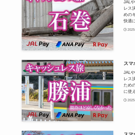
JAL
レス
めの
快適に
202
スマ
JAL
レス
ため
に使え
202
スマ