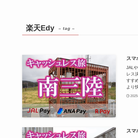
楽天Edy
– tag –
スマ
JAL
レス
すす
より快
202
スマ