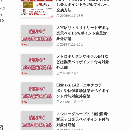
し楽天ポイントをJALマイルへ
シュ
交換方法
お
2025年11月18日
旅を
大宮駅リトルリトリートデポは
楽天ペイ1.5％ポイント進呈対
象外店舗
2025年11月18日
メトロポリタンやホテルB4Tな
どは楽天ペイポイント付与対象
外店舗
2025年11月18日
Ekinaka LAB（エキナカラ
ボ）や駅催事場は楽天ペイポイ
ント付与対象外店舗
2025年11月18日
スシローグループの「鮨 酒 肴
杉玉」は楽天ペイポイント付与
対象外店舗
紹