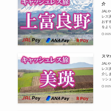
介
JAL
レス
おす
をより
202
スマ
JAL
レス
介しま
ッシュ
202