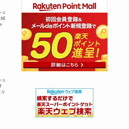
シュ
ご紹
ャ
シュ
す
より