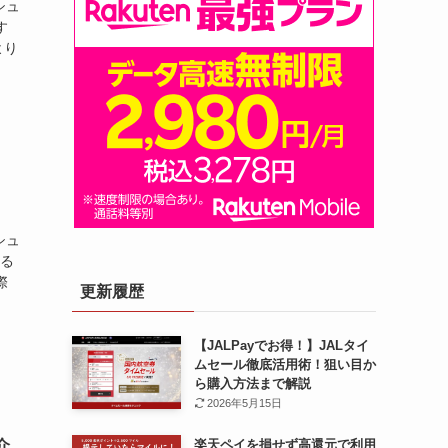
シュ
す
より
シュ
巡る
際
更新履歴
【JALPayでお得！】JALタイ
ムセール徹底活用術！狙い目か
ら購入方法まで解説
2026年5月15日
介
楽天ペイを損せず高還元で利用