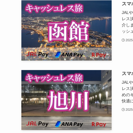
スマ
JAL
レス
介しま
ッシュ
202
スマ
JAL
レス
めの
快適に
202