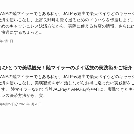
やANAの陸マイラーでもある私が、JALPay経由で楽天ペイなどのキャッ
決済を使いこなし、上富良野町を賢く巡るためのノウハウを伝授します
すめのキャッシュレス決済方法から、実際に使えるお店の情報、さらに
快適にするちょっと...
5年7月1日
ホひとつで美瑛観光！陸マイラーのポイ活旅の実践術をご紹介
やANAの陸マイラーでもある私が、JALPay経由で楽天ペイなどのキャッ
決済を使いこなし、美瑛観光をポイ活しながらお得に巡ったの実践術を
す。 陸マイラーなので当然JALPayとANAPayを中心に、実践できたキ
レス決済方法から、実...
5年6月27日
2025年6月28日