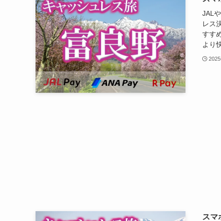
JAL
レス
すす
より快
202
スマ