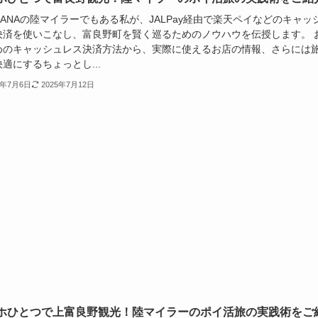
やANAの陸マイラーでもある私が、JALPay経由で楽天ペイなどのキャッ
決済を使いこなし、富良野町を賢く巡るためのノウハウを伝授します。 
めのキャッシュレス決済方法から、実際に使えるお店の情報、さらには
適にするちょっとし...
5年7月6日
2025年7月12日
ホひとつで上富良野観光！陸マイラーのポイ活旅の実践術をご