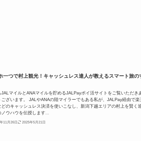
ホ一つで村上観光！キャッシュレス達人が教えるスマート旅の
JALマイルとANAマイルを貯めるJALPayポイ活サイトをご覧いただき
ございます。 JALやANAの陸マイラーでもある私が、JALPay経由で楽
などのキャッシュレス決済を使いこなし、新潟下越エリアの村上を賢く
ノウハウを伝授します...
4年11月26日
2025年5月21日