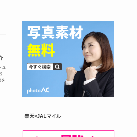
介
シュ
お
旅を
楽天×JALマイル