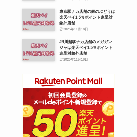
東京駅ナカ店舗の銀のぶどうは
楽天ペイ1.5％ポイント進呈対
象外店舗
2025年11月18日
JR川越駅ナカ店舗のメガガン
ジャは楽天ペイ1.5％ポイント
進呈対象外店舗
2025年11月18日