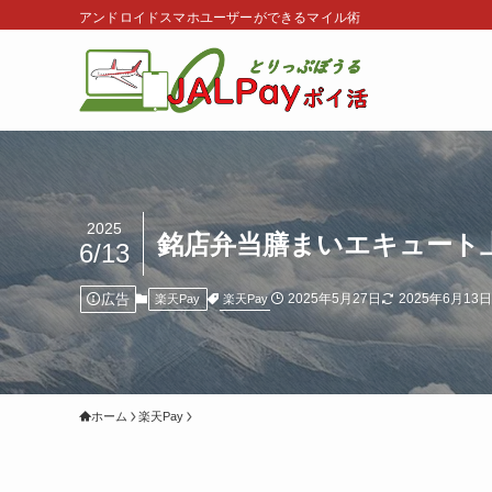
アンドロイドスマホユーザーができるマイル術
2025
銘店弁当膳まいエキュート
6/13
広告
2025年5月27日
2025年6月13
楽天Pay
楽天Pay
ホーム
楽天Pay