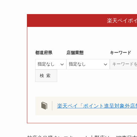
楽天ペイポ
都道府県
店舗業態
キーワード
検索
楽天ペイ「ポイント進呈対象外店