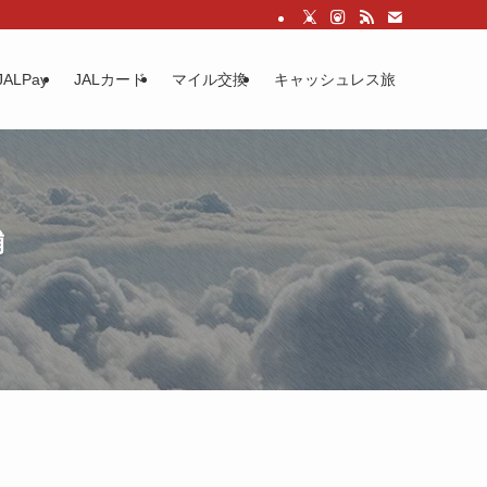
JALPay
JALカード
マイル交換
キャッシュレス旅
舗