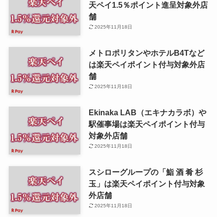
天ペイ1.5％ポイント進呈対象外店
舗
2025年11月18日
メトロポリタンやホテルB4Tなど
は楽天ペイポイント付与対象外店
舗
2025年11月18日
Ekinaka LAB（エキナカラボ）や
駅催事場は楽天ペイポイント付与
対象外店舗
2025年11月18日
スシローグループの「鮨 酒 肴 杉
玉」は楽天ペイポイント付与対象
外店舗
2025年11月18日