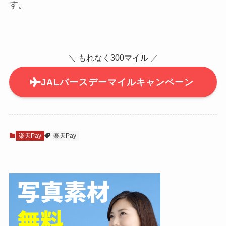
す。
＼ もれなく300マイル ／
JALバースデーマイルキャンペーン
楽天Pay
楽天Pay