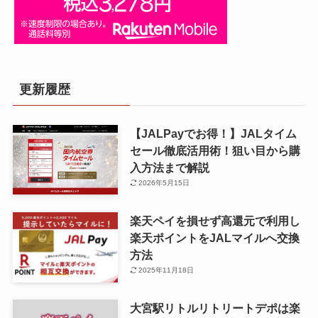
更新履歴
【JALPayでお得！】JALタイム
セール徹底活用術！狙い目から購
入方法まで解説
2026年5月15日
楽天ペイを損せず高還元で利用し
楽天ポイントをJALマイルへ交換
方法
2025年11月18日
大宮駅リトルリトリートデポは楽