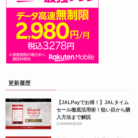
更新履歴
【JALPayでお得！】JALタイム
セール徹底活用術！狙い目から購
入方法まで解説
2026年5月15日