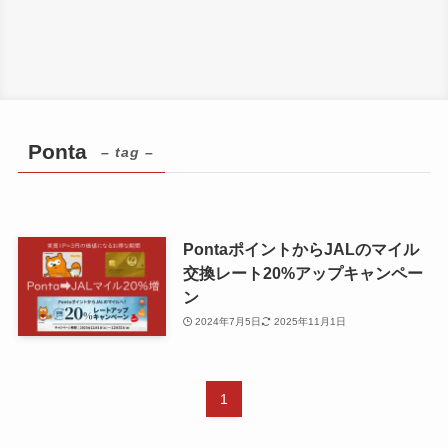
Ponta
– tag –
PontaポイントからJALのマイル
交換レート20%アップキャンペー
ン
2024年7月5日
2025年11月1日
1