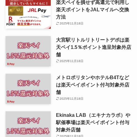
楽天ペイを損せず高還元で利用し
楽天ポイントをJALマイルへ交換
方法
2025年11月18日
大宮駅リトルリトリートデポは楽
天ペイ1.5％ポイント進呈対象外店
舗
2025年11月18日
メトロポリタンやホテルB4Tなど
は楽天ペイポイント付与対象外店
舗
2025年11月18日
Ekinaka LAB（エキナカラボ）や
駅催事場は楽天ペイポイント付与
対象外店舗
2025年11月18日