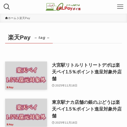
ホーム
楽天Pay
楽天Pay
– tag –
大宮駅リトルリトリートデポは楽
天ペイ1.5％ポイント進呈対象外店
舗
2025年11月18日
東京駅ナカ店舗の銀のぶどうは楽
天ペイ1.5％ポイント進呈対象外店
舗
2025年11月18日