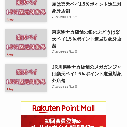
屋は楽天ペイ1.5％ポイント進呈対
象外店舗
2025年11月18日
東京駅ナカ店舗の銀のぶどうは楽
天ペイ1.5％ポイント進呈対象外店
舗
2025年11月18日
JR川越駅ナカ店舗のメガガンジャ
は楽天ペイ1.5％ポイント進呈対象
外店舗
2025年11月18日