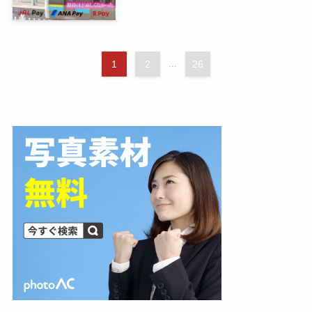
1
2
...
26