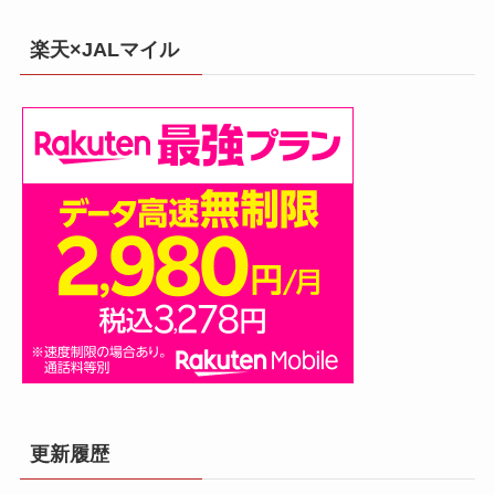
楽天×JALマイル
更新履歴