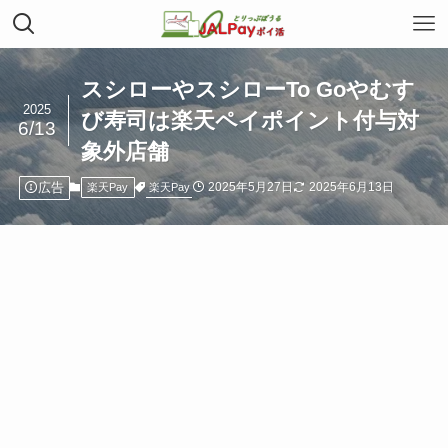
スシローやスシローTo Goやむす
2025
び寿司は楽天ペイポイント付与対
6/13
象外店舗
広告
2025年5月27日
2025年6月13日
楽天Pay
楽天Pay