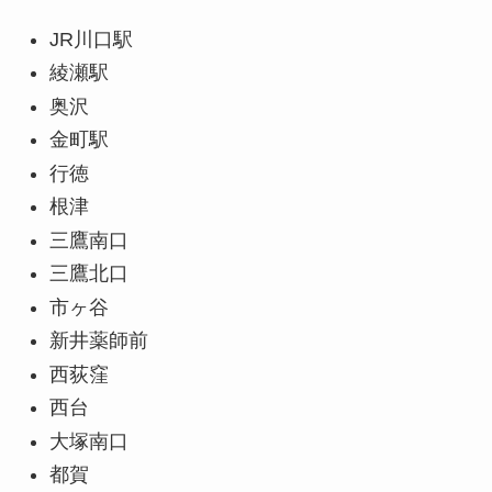
JR川口駅
綾瀬駅
奥沢
金町駅
行徳
根津
三鷹南口
三鷹北口
市ヶ谷
新井薬師前
西荻窪
西台
大塚南口
都賀