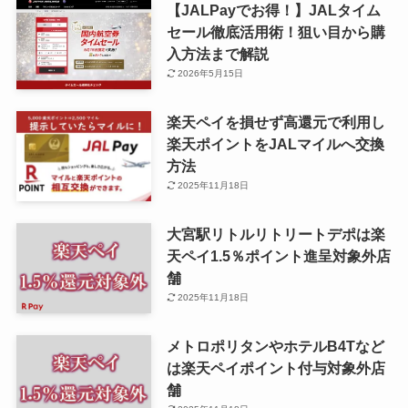
【JALPayでお得！】JALタイム
セール徹底活用術！狙い目から購
入方法まで解説
2026年5月15日
楽天ペイを損せず高還元で利用し
楽天ポイントをJALマイルへ交換
方法
2025年11月18日
大宮駅リトルリトリートデポは楽
天ペイ1.5％ポイント進呈対象外店
舗
2025年11月18日
メトロポリタンやホテルB4Tなど
は楽天ペイポイント付与対象外店
舗