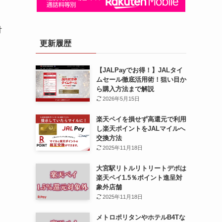
付
更新履歴
【JALPayでお得！】JALタイ
ムセール徹底活用術！狙い目か
ら購入方法まで解説
2026年5月15日
楽天ペイを損せず高還元で利用
し楽天ポイントをJALマイルへ
交換方法
2025年11月18日
大宮駅リトルリトリートデポは
楽天ペイ1.5％ポイント進呈対
象外店舗
2025年11月18日
メトロポリタンやホテルB4Tな