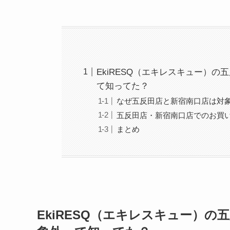
EkiRESQ（エキレスキュー）
て知ってた？
なぜ五反田店と新宿南口店は対
五反田店・新宿南口店でのお買
まとめ
EkiRESQ（エキレスキュー）