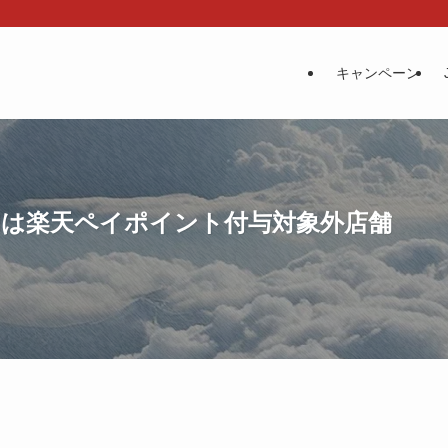
キャンペーン
TIONは楽天ペイポイント付与対象外店舗
日