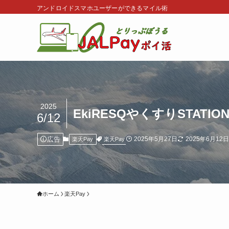
アンドロイドスマホユーザーができるマイル術
2025
EkiRESQやくすりSTA
6/12
広告
2025年5月27日
2025年6月12
楽天Pay
楽天Pay
ホーム
楽天Pay