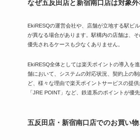
なぜ五反田店と新宿南口店は対象外
EkiRESQの運営会社や、店舗が立地する駅
が異なる場合があります。駅構内の店舗は、そ
優先されるケースも少なくありません。
EkiRESQ全体としては楽天ポイントの導入
舗において、システムの対応状況、契約上の制
ど、様々な理由で楽天ポイントサービスの提供
「JRE POINT」など、鉄道系のポイントが
五反田店・新宿南口店でのお買い物