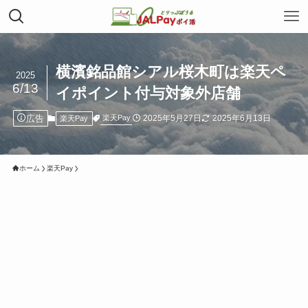
横濱銘品館シアル桜木町は楽天ペ
2025
6/13
イポイント付与対象外店舗
広告
2025年5月27日
2025年6月13日
楽天Pay
楽天Pay
ホーム
楽天Pay